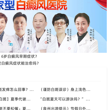
：6岁白癜风早期症状？
度白癜风症状能治愈吗？
“高温天白斑发痒怎么回事？” 多种因素会造成白斑处瘙痒，泉州中科白癜风医院讲解白斑发痒的处理方式
（谨防白斑误诊）身上浅色斑点不一定是白癜风，盲目用药危害皮肤，泉州中科白癜风医院建议先明确白斑类型
【多年顽固白斑】夏季代谢活跃，不要放弃调理机会，泉州中科白癜风医院建议结合自身情况定制改善思路
“白斑夏天可以游泳吗？” 池水刺激加日晒双重考验，泉州中科白癜风医院告知白癜风人群游泳防护要点
「稳定期白斑不要松懈」夏秋气候多变，很多患者白斑再度活跃，泉州中科白癜风医院定期复查很重要
（泉州出游提示）节假日外出，白癜风患者备好防晒用品，泉州中科白癜风医院避开白斑扩散各类诱因