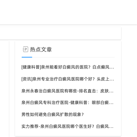
热点文章
[健康科普]泉州能看好白癜风的医院？白点癫风需要注意什么饮食？
[资讯]泉州专业治疗白癜风医院哪个好？头皮上有一块白色厚厚的头皮？
泉州永春治白癜风医院有哪些-排名直击：皮肤白斑是什么原因导致的？
泉州白癜风专科治疗医院-健康科普：眼部白癜风症状？
男性如何避免白癜风扩散的现象？
实力推荐-泉州白癜风医院哪个医生好？白癜风症状表现都有什么？