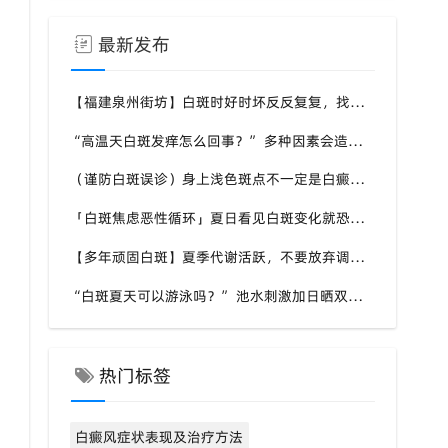
最新发布
【福建泉州街坊】白斑时好时坏反反复复，找不准诱因，泉州中科白癜风医院帮梳理夏季白斑波动各类诱因
“高温天白斑发痒怎么回事？” 多种因素会造成白斑处瘙痒，泉州中科白癜风医院讲解白斑发痒的处理方式
（谨防白斑误诊）身上浅色斑点不一定是白癜风，盲目用药危害皮肤，泉州中科白癜风医院建议先明确白斑类型
「白斑焦虑恶性循环」夏日看见白斑变化就恐慌，负面情绪反加重病情，泉州中科白癜风医院呼吁放平心态应对
【多年顽固白斑】夏季代谢活跃，不要放弃调理机会，泉州中科白癜风医院建议结合自身情况定制改善思路
“白斑夏天可以游泳吗？” 池水刺激加日晒双重考验，泉州中科白癜风医院告知白癜风人群游泳防护要点
热门标签
白癜风症状表现及治疗方法