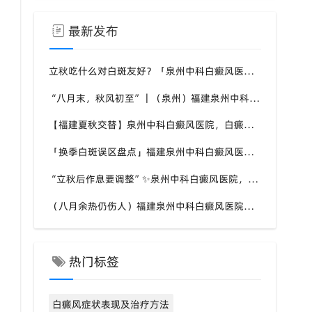
最新发布
立秋吃什么对白斑友好？「泉州中科白癜风医院」福建白癜风患者饮食不要盲目忌口
“八月末，秋风初至”｜（泉州）福建泉州中科白癜风医院，聊聊白癜风换季防护关键点
【福建夏秋交替】泉州中科白癜风医院，白癜风患者，入秋之后洗澡习惯也要多注意
「换季白斑误区盘点」福建泉州中科白癜风医院，白斑消长多变，科学对待才是正道
“立秋后作息要调整”✨泉州中科白癜风医院，白癜风患者，不良作息会影响皮肤状态
（八月余热仍伤人）福建泉州中科白癜风医院，白癜风外出，依旧要做好硬防晒措施
热门标签
白癜风症状表现及治疗方法