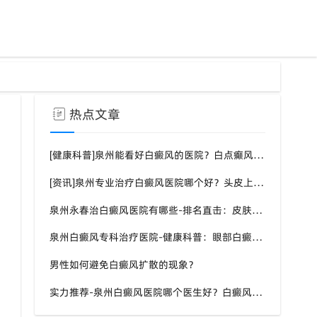
热点文章
[健康科普]泉州能看好白癜风的医院？白点癫风需要注意什么饮食？
[资讯]泉州专业治疗白癜风医院哪个好？头皮上有一块白色厚厚的头皮？
泉州永春治白癜风医院有哪些-排名直击：皮肤白斑是什么原因导致的？
泉州白癜风专科治疗医院-健康科普：眼部白癜风症状？
男性如何避免白癜风扩散的现象？
实力推荐-泉州白癜风医院哪个医生好？白癜风症状表现都有什么？