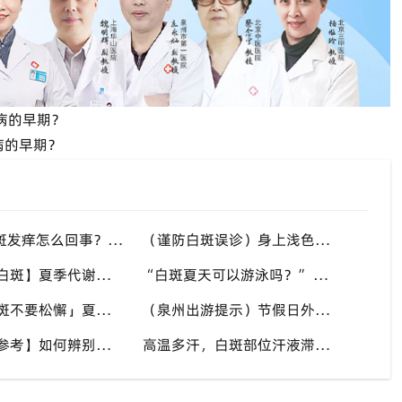
病的早期？
病的早期？
“高温天白斑发痒怎么回事？” 多种因素会造成白斑处瘙痒，泉州中科白癜风医院讲解白斑发痒的处理方式
（谨防白斑误诊）身上浅色斑点不一定是白癜风，盲目用药危害皮肤，泉州中科白癜风医院建议先明确白斑类型
【多年顽固白斑】夏季代谢活跃，不要放弃调理机会，泉州中科白癜风医院建议结合自身情况定制改善思路
“白斑夏天可以游泳吗？” 池水刺激加日晒双重考验，泉州中科白癜风医院告知白癜风人群游泳防护要点
「稳定期白斑不要松懈」夏秋气候多变，很多患者白斑再度活跃，泉州中科白癜风医院定期复查很重要
（泉州出游提示）节假日外出，白癜风患者备好防晒用品，泉州中科白癜风医院避开白斑扩散各类诱因
【白斑自测参考】如何辨别白癜风与汗斑？夏秋汗斑高发易混淆，泉州中科白癜风医院专业鉴别白斑类型
高温多汗，白斑部位汗液滞留危害大，泉州中科白癜风医院提醒白癜风患者出汗后及时清洁肌肤