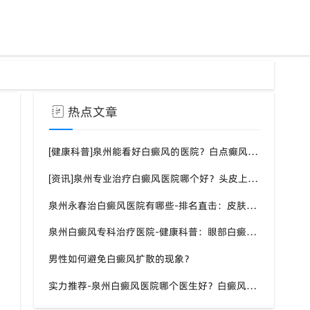
热点文章
[健康科普]泉州能看好白癜风的医院？白点癫风需要注意什么饮食？
[资讯]泉州专业治疗白癜风医院哪个好？头皮上有一块白色厚厚的头皮？
泉州永春治白癜风医院有哪些-排名直击：皮肤白斑是什么原因导致的？
泉州白癜风专科治疗医院-健康科普：眼部白癜风症状？
男性如何避免白癜风扩散的现象？
实力推荐-泉州白癜风医院哪个医生好？白癜风症状表现都有什么？