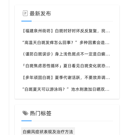
最新发布
【福建泉州街坊】白斑时好时坏反反复复，找不准诱因，泉州中科白癜风医院帮梳理夏季白斑波动各类诱因
“高温天白斑发痒怎么回事？” 多种因素会造成白斑处瘙痒，泉州中科白癜风医院讲解白斑发痒的处理方式
（谨防白斑误诊）身上浅色斑点不一定是白癜风，盲目用药危害皮肤，泉州中科白癜风医院建议先明确白斑类型
「白斑焦虑恶性循环」夏日看见白斑变化就恐慌，负面情绪反加重病情，泉州中科白癜风医院呼吁放平心态应对
【多年顽固白斑】夏季代谢活跃，不要放弃调理机会，泉州中科白癜风医院建议结合自身情况定制改善思路
“白斑夏天可以游泳吗？” 池水刺激加日晒双重考验，泉州中科白癜风医院告知白癜风人群游泳防护要点
热门标签
白癜风症状表现及治疗方法