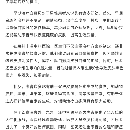
了早期治疗的机会。
早期治疗白癜风对于男性患者来说具有诸多好处。首先，早期
白斑的治疗并不复杂，病情轻微，治疗难度小。其次，早期治疗可
以降低白癜风的发作概率，减少患者的心理负担。此外，早期治疗
还能帮助患者尽快恢复健康的皮肤，提高生活质量。
在泉州丰泽中科医院，医生们不仅注重治疗方案的制定，还非
常关注患者的饮食习惯。他们建议患者忌口辛辣食物，因为辛辣食
物对皮肤刺激性大，容易引起白癜风皮损白斑的扩散。同时，患者
还应减少维生素C的摄入量，因为过量摄入维生素C会导致皮肤黑色
素进一步脱失，加重病情。
相反，患者应多吃有助于促进皮肤黑色素生成的食物，如动物
肝脏、黑米、坚果等。这些食物富含锌、铜等微量元素，有助于促
进皮损部位黑色素的生成，对辅助治疗白癜风具有很大帮助。
除了饮食注意外，泉州丰泽中科医院还为患者提供了全方位的
人性化服务。医院环境温馨舒适，医护人员态度和蔼可亲，为患者
提供了一个良好的治疗氛围。同时，医院还注重患者的心理和情感