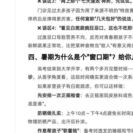
❌ 误区3："网上那个'七天速效'神药，先试试。
门诊见过太多孩子因为用了来源不明的"特效
停药后反弹得更厉害。
任何宣称"几天包好"的说
❌ 误区4："看见白斑就疯狂忌口，这也不吃那
过度忌口导致营养不均，反而对青春期孩子不
新鲜蔬果正常吃，比把某种食物当"敌人"有意义得
四、暑期为什么是个"窗口期"？给
高考结束到大学开学，有两个多月完整时间—
诊
。从医学角度看，这段时间确实更适合做一次系
如果家里孩子有白斑顾虑，你可以这样做：
先安排一次正规检查
：去正规医院皮肤科或色
底是谁"。
防晒做扎实
：上午10点～下午4点避免长时间
物理防晒产品，出汗后补涂。
作息帮孩子"软着陆"
：备考时透支的睡眠和节