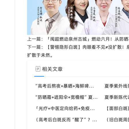
上一篇：
「闽超燃动泉州古城」燃动六月！从防晒
下一篇：
【警惕隐形白斑】肉眼看不见≠没扩散！
扩散于未然。
相关文章
“高考后熬夜+暴晒+海鲜啤酒”白斑三重雷区——泉州中科张喜艳医生：暑假这两个月管好了，九月入学才安心
“防晒霜+遮阳伞+宽檐帽”夏季防护三件套——泉州中科：白斑区优先选物理防晒，温和不致敏
「光疗+中医定向给药+免疫调节」三联搭——泉州中科：三伏期间把中医外治比重往上提
（高考后白斑反而“醒了”？）泉州中科：压力卸载后免疫波动正常，及时干预别慌