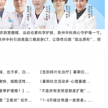
衣到宽檐帽，运动也要科学护肤，泉州中科用心守护每一寸。
泉州中科引进美国三维皮肤CT，让隐性白斑“现出原形”，防
夏季紫外线强、出汗多，白斑容易“长大”——泉州中科：进展期先控斑、稳定期再促复色
〖告别碎片化治疗〗暑期白癜风连续康复的妙招：泉州中科倡导“封育养息”体系
夏季新陈代谢快、细胞活性强——泉州中科：抓住白斑干预“加速窗口”，别让复色机会溜走
（暑期社交活动多·心理重建窗口好）泉州中科：治疗4到6周出现色素岛，孩子的自信先回来
【面部白斑夏季护理难？】泉州中科：美国308激光+个性化方案，精准靶向不复色“盲区”
“不是所有变明显都是扩散”——泉州中科教你区分“假变化”与真进展
（旧白斑周围“卫星状”往外冒）泉州中科：别把叠加扩散当成普通皮肤病拖下去
「7—8月接诊常遇一类患者」泉州中科：湿疹旁边“串”出好几块新白，一查已是进展期泛发倾向