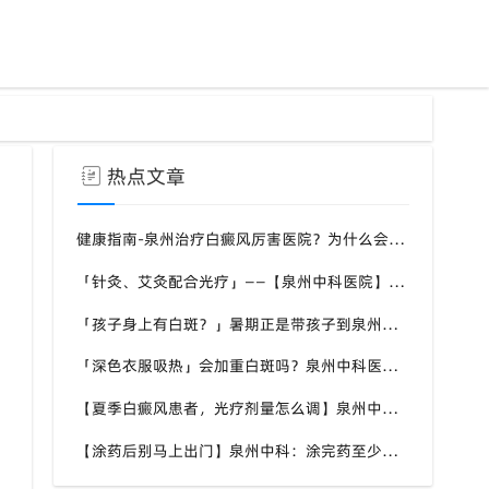
热点文章
健康指南-泉州治疗白癜风厉害医院？为什么会长白斑的原因？
「针灸、艾灸配合光疗」——【泉州中科医院】中西医结合让白斑复色更安心
「孩子身上有白斑？」暑期正是带孩子到泉州中科白癜风医院排查的好时机
「深色衣服吸热」会加重白斑吗？泉州中科医院：颜色选择有“讲究”
【夏季白癜风患者，光疗剂量怎么调】泉州中科：高温天某些药膏记得冷藏，别擅自减量或停药
【涂药后别马上出门】泉州中科：涂完药至少室内停留半小时，做好硬防晒再出门