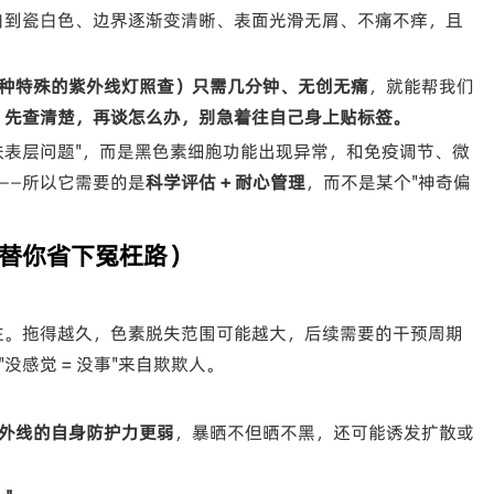
白到瓷白色、边界逐渐变清晰、表面光滑无屑、不痛不痒，且
种特殊的紫外线灯照查）只需几分钟、无创无痛
，就能帮我们
：
先查清楚，再谈怎么办，别急着往自己身上贴标签。
肤表层问题"，而是黑色素细胞功能出现异常，和免疫调节、微
——所以它需要的是
科学评估 + 耐心管理
，而不是某个"神奇偏
替你省下冤枉路）
住。拖得越久，色素脱失范围可能越大，后续需要的干预周期
感觉 = 没事"来自欺欺人。
外线的自身防护力更弱
，暴晒不但晒不黑，还可能诱发扩散或