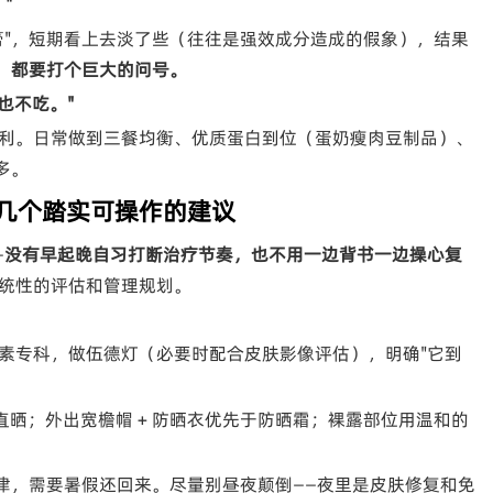
"
膏"，短期看上去淡了些（往往是强效成分造成的假象），结果
法，都要打个巨大的问号。
也不吃。"
利。日常做到三餐均衡、优质蛋白到位（蛋奶瘦肉豆制品）、
多。
你几个踏实可操作的建议
—
没有早起晚自习打断治疗节奏，也不用一边背书一边操心复
统性的评估和管理规划。
素专科，做伍德灯（必要时配合皮肤影像评估），明确"它到
直晒；外出宽檐帽 + 防晒衣优先于防晒霜；裸露部位用温和的
律，需要暑假还回来。尽量别昼夜颠倒——夜里是皮肤修复和免