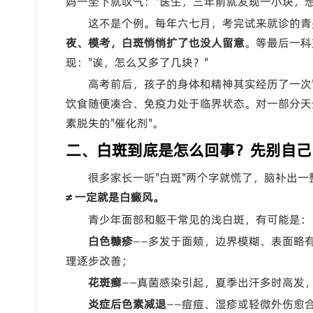
妈一坐下就叹气："医生，三年前就发现一小块，
这不是个例。每年六七月，考完试来就诊的青
夜、模考，白斑悄悄扩了也没人留意
。等最后一科
现："诶，怎么又多了几块？"
高考前后，孩子的身体和精神其实经历了一次
饮食随便凑合、免疫力处于临界状态。对一部分天
素脱失的"催化剂"。
二、白斑到底是怎么回事？先别自己
很多家长一听"白斑"两个字就慌了，脑补出一
≠ 一定就是白癜风。
青少年面部和躯干常见的浅白斑，有可能是：
白色糠疹
——多发于面颊，边界模糊、表面略
理逐步改善；
花斑癣
——真菌感染引起，夏季出汗多时高发
炎症后色素减退
——痘痘、湿疹或轻微外伤愈