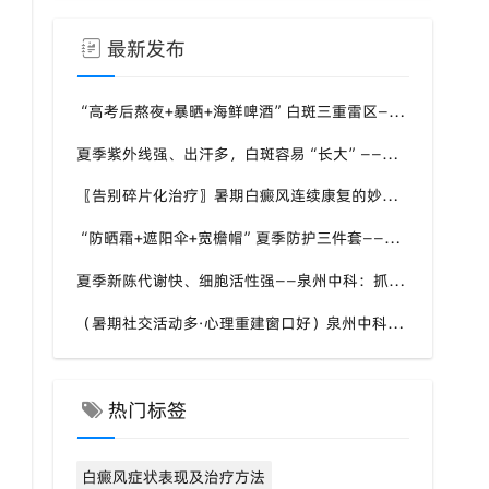
最新发布
“高考后熬夜+暴晒+海鲜啤酒”白斑三重雷区——泉州中科张喜艳医生：暑假这两个月管好了，九月入学才安心
夏季紫外线强、出汗多，白斑容易“长大”——泉州中科：进展期先控斑、稳定期再促复色
〖告别碎片化治疗〗暑期白癜风连续康复的妙招：泉州中科倡导“封育养息”体系
“防晒霜+遮阳伞+宽檐帽”夏季防护三件套——泉州中科：白斑区优先选物理防晒，温和不致敏
夏季新陈代谢快、细胞活性强——泉州中科：抓住白斑干预“加速窗口”，别让复色机会溜走
（暑期社交活动多·心理重建窗口好）泉州中科：治疗4到6周出现色素岛，孩子的自信先回来
热门标签
白癜风症状表现及治疗方法