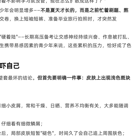
想着不影响学习就没管，现在怎么扩散成这样了？"
少年会明显增多——
不是夏天才长的，而是之前忙着刷题、熬
交卷，换上短袖短裤、准备毕业旅行拍照时，才突然发
"硬着陆"——长期高压备考让交感神经持续兴奋、作息被打乱、
生携带易感因素的青少年来说，这些累积的压力，恰好成了色
吓自己
整套最坏的结论。
但首先要明确一件事：皮肤上出现浅色斑块
有细小皮屑，常和干燥、日晒、营养不均衡有关，大多能随调
，仔细看有细微鳞屑；
合后，局部皮肤短暂"褪色"，时间久了会自己追上周围肤色；