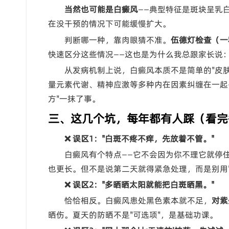
当然也可能是白癜风
——典型特征是斑块呈乳
在没干预的情况下可能缓慢扩大。
判断哪一种，靠肉眼猜不准。
伍德灯检查（一
快速区分这些情况——这也是为什么我总跟家长说
从发病机制上说，白癜风本质不是简单的"皮
量元素代谢、精神应激等多种内在因素纠缠在一起
方"一抹了事。
三、这几个坑，每年都有人踩（看完
❌ 误区1："白斑不疼不痒，先放着不管。"
白癜风有个特点——它不会因为你不理它就停
也更长。但不是说第二天就得紧急处理，而是别用"没
❌ 误区2："多晒晒太阳就能把白斑晒黑。"
恰恰相反。白癜风患处黑色素本就不足，
对紫
晒伤。夏天的防晒不是"可选项"，是基础功课。