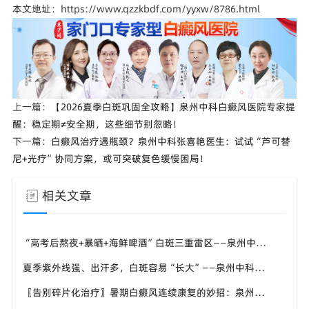
本文地址：https://www.qzzkbdf.com/yyxw/8786.html
上一篇：
【2026夏季白斑巩固全攻略】泉州中科白癜风医院专家提
醒：稳定期≠安全期，这些细节别忽略！
下一篇：
白癜风治疗遇瓶颈？泉州中科张喜艳医生：试试“芦可替
尼+光疗”协同方案，或可突破复色缓慢困局！
相关文章
“高考后熬夜+暴晒+海鲜啤酒”白斑三重雷区——泉州中科张喜艳医生：暑假这两个月管好了，九月入学才安心
夏季紫外线强、出汗多，白斑容易“长大”——泉州中科：进展期先控斑、稳定期再促复色
〖告别碎片化治疗〗暑期白癜风连续康复的妙招：泉州中科倡导“封育养息”体系