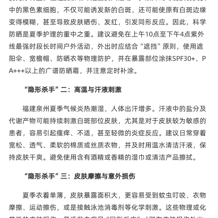
中的黑色素细胞，不仅可能诱发新的白斑，还可能使原有白斑边缘
变得模糊，甚至导致皮肤晒伤、发红，引发同形反应。因此，科学
防晒是夏季护理的重中之重。建议避免在上午10点至下午4点紫外
线最强时段长时间户外活动，外出时应结合“遮挡”原则，使用遮
阳伞、宽檐帽、防晒衣等物理防护，并在暴露部位涂抹SPF30+、P
A+++以上的广谱防晒霜，并注意定时补涂。
“隐形杀手”二：高温与汗液刺激
福建泉州夏季气候炎热潮湿，人体出汗增多。汗液中的盐分及
代谢产物可能持续刺激白斑部位皮肤，尤其是对于皮肤较为敏感的
患者，容易引起瘙痒、不适，甚至轻微的炎症反应。建议日常穿着
宽松、透气、柔软的棉质或丝质衣物，并及时用温水清洁汗液，保
持皮肤干爽。避免使用含有酒精或香精的湿巾或清洁产品擦拭。
“隐形杀手”三：皮肤摩擦与意外损伤
夏季衣着单薄，皮肤暴露面积大，更容易受到蚊虫叮咬、衣物
摩擦、运动擦伤，或是接触泳池消毒剂等化学刺激。这些物理或化