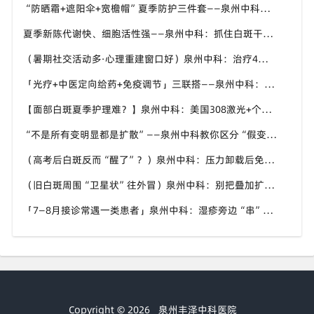
“防晒霜+遮阳伞+宽檐帽”夏季防护三件套——泉州中科：白斑区优先选物理防晒，温和不致敏
夏季新陈代谢快、细胞活性强——泉州中科：抓住白斑干预“加速窗口”，别让复色机会溜走
（暑期社交活动多·心理重建窗口好）泉州中科：治疗4到6周出现色素岛，孩子的自信先回来
「光疗+中医定向给药+免疫调节」三联搭——泉州中科：三伏期间把中医外治比重往上提
【面部白斑夏季护理难？】泉州中科：美国308激光+个性化方案，精准靶向不复色“盲区”
“不是所有变明显都是扩散”——泉州中科教你区分“假变化”与真进展
（高考后白斑反而“醒了”？）泉州中科：压力卸载后免疫波动正常，及时干预别慌
（旧白斑周围“卫星状”往外冒）泉州中科：别把叠加扩散当成普通皮肤病拖下去
「7—8月接诊常遇一类患者」泉州中科：湿疹旁边“串”出好几块新白，一查已是进展期泛发倾向
Copyright © 2026
泉州丰泽中科医院