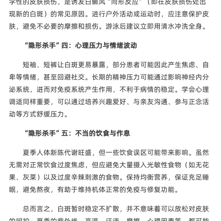
学性的皮肤损伤，是诱发白癜风“同形反应”（即在皮肤损伤处出
现新的白斑）的常见原因。进行户外活动或运动时，应注意保护皮
肤，避免不必要的摩擦和损伤。游泳后建议立即用清水冲洗全身。
“隐形杀手”四：心理压力与情绪波动
短袖、短裤让白斑更易暴露，部分患者可能因此产生焦虑、自
卑等情绪，甚至回避社交。长期的精神压力可能通过影响神经内分
泌系统，进而对免疫系统产生作用，不利于病情的稳定。学会心理
调适同样重要，可以通过培养兴趣爱好、与亲友沟通、参与正念活
动等方式舒缓压力。
“隐形杀手”五：不当的饮食与作息
夏季人体新陈代谢旺盛，但一些饮食误区可能带来影响。虽然
无需对正常饮食过度焦虑，但应避免大量摄入光敏性食物（如无花
果、灰菜）以及过度辛辣刺激的食物。保持均衡营养，保证充足睡
眠，避免熬夜，有助于维持机体正常的免疫与修复功能。
总而言之，白斑暂时稳定不扩散，并不意味着可以放松对皮肤
的呵护。夏季的紫外线、高温、汗液、摩擦、心理因素等，都可能