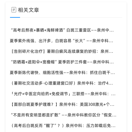
相关文章
“高考后熬夜+暴晒+海鲜啤酒”白斑三重雷区——泉州中科张喜艳医生：暑假这两个月管好了，九月入学才安心
夏季紫外线强、出汗多，白斑容易“长大”——泉州中科：进展期先控斑、稳定期再促复色
〖告别碎片化治疗〗暑期白癜风连续康复的妙招：泉州中科倡导“封育养息”体系
“防晒霜+遮阳伞+宽檐帽”夏季防护三件套——泉州中科：白斑区优先选物理防晒，温和不致敏
夏季新陈代谢快、细胞活性强——泉州中科：抓住白斑干预“加速窗口”，别让复色机会溜走
（暑期社交活动多·心理重建窗口好）泉州中科：治疗4到6周出现色素岛，孩子的自信先回来
「光疗+中医定向给药+免疫调节」三联搭——泉州中科：三伏期间把中医外治比重往上提
【面部白斑夏季护理难？】泉州中科：美国308激光+个性化方案，精准靶向不复色“盲区”
“不是所有变明显都是扩散”——泉州中科教你区分“假变化”与真进展
（高考后白斑反而“醒了”？）泉州中科：压力卸载后免疫波动正常，及时干预别慌