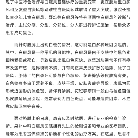
现了中医特色治疗与白癜风基础诊疗的重要变革，更在肢端型白癜
风和泛发型白癜风等疑难性白癜风领域取得了重大突破。张院长擅
长青少年儿童白癜风、疑难性白癜风等特殊顽固性白癜风的诊断与
治疗，主张分期、分型、分部位、分人群进行辨证施治，帮助众多
患者成功复色。
而针对胳膊上出现白斑的情况，这可能是由多种原因引起的。
其中，白癜风是一种常见的可能性。白癜风是由于皮肤中的黑色素
细胞受损或死亡，导致皮肤出现白色斑块。这些斑块通常不伴有疼
痛及瘙痒感，边界模糊不清，并有向正常皮肤扩散的趋势。除了白
癜风，胳膊上的白斑还可能与白色糠疹、花斑糠疹等皮肤病有关。
白色糠疹多由于营养不良、皮肤干燥、皮肤炎症等导致，表现为圆
形或近圆形的淡色斑，常伴有鳞屑。花斑糠疹则一般由马拉色菌侵
犯皮肤角质层引起，通常表现为白色斑点，可能与遗传因素、不注
意皮肤卫生等有关。
面对胳膊上的白斑，患者应及时就医，进行专业的检查与诊
断。泉州中科白癜风医院拥有先进的检测设备和专业的医疗团队，
能够为患者提供精准的诊断和个性化的治疗方案。在这里，患者不