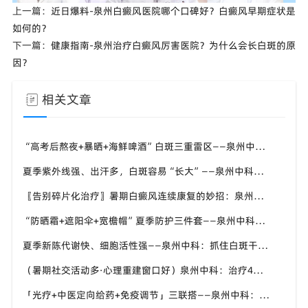
上一篇：
近日爆料-泉州白癜风医院哪个口碑好？白癜风早期症状是
如何的？
下一篇：
健康指南-泉州治疗白癜风厉害医院？为什么会长白斑的原
因？
相关文章
“高考后熬夜+暴晒+海鲜啤酒”白斑三重雷区——泉州中科张喜艳医生：暑假这两个月管好了，九月入学才安心
夏季紫外线强、出汗多，白斑容易“长大”——泉州中科：进展期先控斑、稳定期再促复色
〖告别碎片化治疗〗暑期白癜风连续康复的妙招：泉州中科倡导“封育养息”体系
“防晒霜+遮阳伞+宽檐帽”夏季防护三件套——泉州中科：白斑区优先选物理防晒，温和不致敏
夏季新陈代谢快、细胞活性强——泉州中科：抓住白斑干预“加速窗口”，别让复色机会溜走
（暑期社交活动多·心理重建窗口好）泉州中科：治疗4到6周出现色素岛，孩子的自信先回来
「光疗+中医定向给药+免疫调节」三联搭——泉州中科：三伏期间把中医外治比重往上提