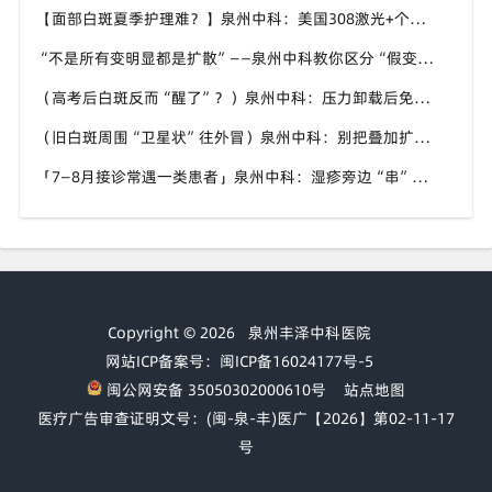
【面部白斑夏季护理难？】泉州中科：美国308激光+个性化方案，精准靶向不复色“盲区”
“不是所有变明显都是扩散”——泉州中科教你区分“假变化”与真进展
（高考后白斑反而“醒了”？）泉州中科：压力卸载后免疫波动正常，及时干预别慌
（旧白斑周围“卫星状”往外冒）泉州中科：别把叠加扩散当成普通皮肤病拖下去
「7—8月接诊常遇一类患者」泉州中科：湿疹旁边“串”出好几块新白，一查已是进展期泛发倾向
Copyright © 2026
泉州丰泽中科医院
网站ICP备案号：闽ICP备16024177号-5
闽公网安备 35050302000610号
站点地图
医疗广告审查证明文号：(闽-泉-丰)医广【2026】第02-11-17
号