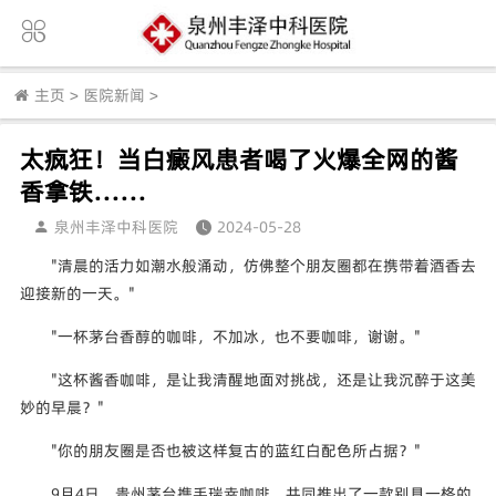
主页
>
医院新闻
>
太疯狂！当白癜风患者喝了火爆全网的酱
香拿铁……
泉州丰泽中科医院
2024-05-28
"清晨的活力如潮水般涌动，仿佛整个朋友圈都在携带着酒香去
迎接新的一天。"
"一杯茅台香醇的咖啡，不加冰，也不要咖啡，谢谢。"
"这杯酱香咖啡，是让我清醒地面对挑战，还是让我沉醉于这美
妙的早晨？"
"你的朋友圈是否也被这样复古的蓝红白配色所占据？"
9月4日，贵州茅台携手瑞幸咖啡，共同推出了一款别具一格的