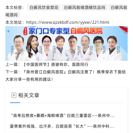
本文标签：
白癜风饮食禁忌
白癜风能喝酒精饮品吗
白癜风能
喝酒吗
本文地址：https://www.qzzkbdf.com/yyxw/221.html
上一篇：
【中国医师节】感谢有你，医路同行
下一篇：
『泉州晋江白癜风医院』白癜风注意了！换季穿衣下面给
大家分享一些有用的建议！
相关文章
“高考后熬夜+暴晒+海鲜啤酒”白斑三重雷区——泉州中科张喜艳医生：暑假这两个月管好了，九月入学才安心
夏季紫外线强、出汗多，白斑容易“长大”——泉州中科：进展期先控斑、稳定期再促复色