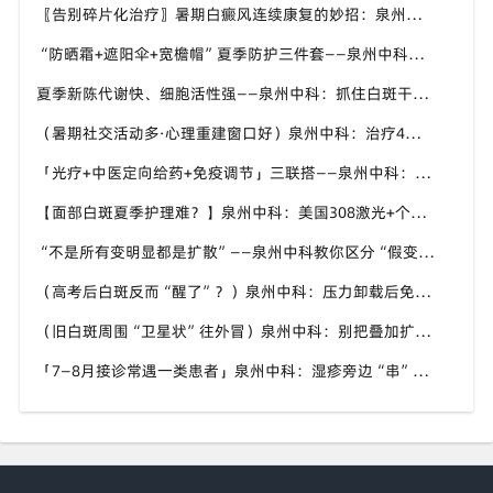
〖告别碎片化治疗〗暑期白癜风连续康复的妙招：泉州中科倡导“封育养息”体系
“防晒霜+遮阳伞+宽檐帽”夏季防护三件套——泉州中科：白斑区优先选物理防晒，温和不致敏
夏季新陈代谢快、细胞活性强——泉州中科：抓住白斑干预“加速窗口”，别让复色机会溜走
（暑期社交活动多·心理重建窗口好）泉州中科：治疗4到6周出现色素岛，孩子的自信先回来
「光疗+中医定向给药+免疫调节」三联搭——泉州中科：三伏期间把中医外治比重往上提
【面部白斑夏季护理难？】泉州中科：美国308激光+个性化方案，精准靶向不复色“盲区”
“不是所有变明显都是扩散”——泉州中科教你区分“假变化”与真进展
（高考后白斑反而“醒了”？）泉州中科：压力卸载后免疫波动正常，及时干预别慌
（旧白斑周围“卫星状”往外冒）泉州中科：别把叠加扩散当成普通皮肤病拖下去
「7—8月接诊常遇一类患者」泉州中科：湿疹旁边“串”出好几块新白，一查已是进展期泛发倾向