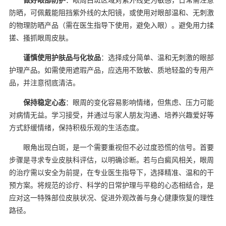
防晒，可佩戴能阻挡紫外线的太阳镜，或使用对眼部温和、无刺激
的物理防晒产品（需在医生指导下使用，避免入眼）。避免用力揉
搓、搔抓眼周皮肤。
谨慎使用护肤品与化妆品
：选择成分简单、温和无刺激的眼部
护理产品。如需使用遮瑕产品，应选用不致敏、质地轻盈的专用产
品，并注意彻底清洁。
保持稳定心态
：眼周的变化容易影响情绪，但焦虑、压力可能
对病情无益。学习接受，并通过与家人朋友沟通、培养兴趣爱好等
方式舒缓情绪，保持积极乐观的生活态度。
眼角出现白斑，是一个需要重视但不必过度恐慌的信号。首要
步骤是寻求专业皮肤科评估，以明确诊断。若与白癜风相关，眼周
的治疗需以安全为前提，在专业医生指导下，选择精准、温和的干
预方案。将规范的诊疗、科学的日常护理与平稳的心态相结合，是
应对这一特殊部位皮肤状况、促进外观改善与身心健康恢复的理性
路径。