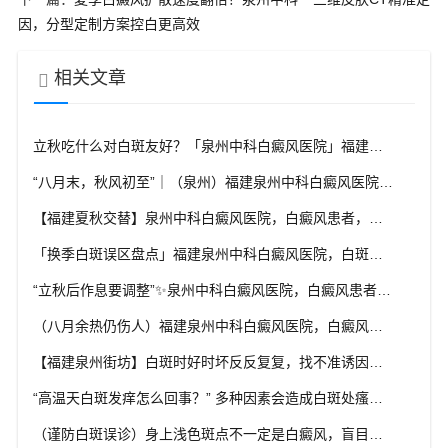
因，分型定制方案控白更高效
相关文章
立秋吃什么对白斑友好？「泉州中科白癜风医院」福建白癜风患者饮食不要盲目忌口
“八月末，秋风初至”｜（泉州）福建泉州中科白癜风医院，聊聊白癜风换季防护关键点
【福建夏秋交替】泉州中科白癜风医院，白癜风患者，入秋之后洗澡习惯也要多注意
「换季白斑误区盘点」福建泉州中科白癜风医院，白斑消长多变，科学对待才是正道
“立秋后作息要调整”✨泉州中科白癜风医院，白癜风患者，不良作息会影响皮肤状态
（八月余热仍伤人）福建泉州中科白癜风医院，白癜风外出，依旧要做好硬防晒措施
【福建泉州街坊】白斑时好时坏反反复复，找不准诱因，泉州中科白癜风医院帮梳理夏季白斑波动各类诱因
“高温天白斑发痒怎么回事？” 多种因素会造成白斑处瘙痒，泉州中科白癜风医院讲解白斑发痒的处理方式
（谨防白斑误诊）身上浅色斑点不一定是白癜风，盲目用药危害皮肤，泉州中科白癜风医院建议先明确白斑类型