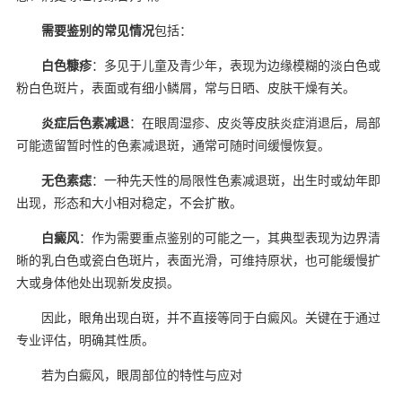
需要鉴别的常见情况
包括：
白色糠疹
：多见于儿童及青少年，表现为边缘模糊的淡白色或
粉白色斑片，表面或有细小鳞屑，常与日晒、皮肤干燥有关。
炎症后色素减退
：在眼周湿疹、皮炎等皮肤炎症消退后，局部
可能遗留暂时性的色素减退斑，通常可随时间缓慢恢复。
无色素痣
：一种先天性的局限性色素减退斑，出生时或幼年即
出现，形态和大小相对稳定，不会扩散。
白癜风
：作为需要重点鉴别的可能之一，其典型表现为边界清
晰的乳白色或瓷白色斑片，表面光滑，可维持原状，也可能缓慢扩
大或身体他处出现新发皮损。
因此，眼角出现白斑，并不直接等同于白癜风。关键在于通过
专业评估，明确其性质。
若为白癜风，眼周部位的特性与应对