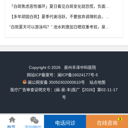
「白斑焦虑恶性循环」夏日看见白斑变化就恐慌，负面情绪反加重病情，泉州中科白癜风医院呼吁放平心态应对
【多年顽固白斑】夏季代谢活跃，不要放弃调理机会，泉州中科白癜风医院建议结合自身情况定制改善思路
“白斑夏天可以游泳吗？” 池水刺激加日晒双重考验，泉州中科白癜风医院告知白癜风人群游泳防护要点
Copyright © 2026
泉州丰泽中科医院
网站ICP备案号：闽ICP备16024177号-5
闽公网安备 35050302000610号
站点地图
医疗广告审查证明文号：(闽-泉-丰)医广【2026】第02-11-17
号
3
电话问诊
在线咨询
首页
添加微信