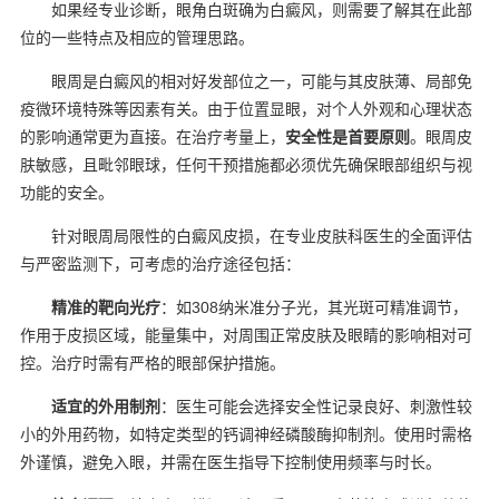
如果经专业诊断，眼角白斑确为白癜风，则需要了解其在此部
位的一些特点及相应的管理思路。
眼周是白癜风的相对好发部位之一，可能与其皮肤薄、局部免
疫微环境特殊等因素有关。由于位置显眼，对个人外观和心理状态
的影响通常更为直接。在治疗考量上，
安全性是首要原则
。眼周皮
肤敏感，且毗邻眼球，任何干预措施都必须优先确保眼部组织与视
功能的安全。
针对眼周局限性的白癜风皮损，在专业皮肤科医生的全面评估
与严密监测下，可考虑的治疗途径包括：
精准的靶向光疗
：如308纳米准分子光，其光斑可精准调节，
作用于皮损区域，能量集中，对周围正常皮肤及眼睛的影响相对可
控。治疗时需有严格的眼部保护措施。
适宜的外用制剂
：医生可能会选择安全性记录良好、刺激性较
小的外用药物，如特定类型的钙调神经磷酸酶抑制剂。使用时需格
外谨慎，避免入眼，并需在医生指导下控制使用频率与时长。