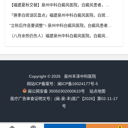
【福建夏秋交替】泉州中科白癜风医院，白癜风患者，入秋之后洗澡习惯也要多注意
「换季白斑误区盘点」福建泉州中科白癜风医院，白斑消长多变，科学对待才是正道
“立秋后作息要调整”✨泉州中科白癜风医院，白癜风患者，不良作息会影响皮肤状态
（八月余热仍伤人）福建泉州中科白癜风医院，白癜风外出，依旧要做好硬防晒措施
Copyright © 2026
泉州丰泽中科医院
网站ICP备案号：闽ICP备16024177号-5
闽公网安备 35050302000610号
站点地图
医疗广告审查证明文号：(闽-泉-丰)医广【2026】第02-11-17
号
8