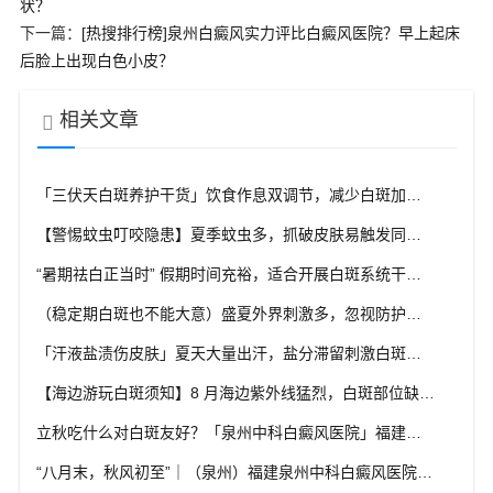
状？
下一篇：
[热搜排行榜]泉州白癜风实力评比白癜风医院？早上起床
后脸上出现白色小皮？
相关文章
「三伏天白斑养护干货」饮食作息双调节，减少白斑加重诱因，福建泉州中科白癜风医院为福建白斑群体科普实用知识
【警惕蚊虫叮咬隐患】夏季蚊虫多，抓破皮肤易触发同形反应，福建泉州中科白癜风医院提醒白癜风患者做好防蚊护理
“暑期祛白正当时” 假期时间充裕，适合开展白斑系统干预，福建泉州中科白癜风医院分型分期定制白斑康复方案
（稳定期白斑也不能大意）盛夏外界刺激多，忽视防护也会复发，福建泉州中科白癜风医院分享白癜风夏季维持护理知识
「汗液盐渍伤皮肤」夏天大量出汗，盐分滞留刺激白斑患处，福建泉州中科白癜风医院讲解白癜风患者夏日皮肤清洁要点
【海边游玩白斑须知】8 月海边紫外线猛烈，白斑部位缺少黑色素保护，福建泉州中科白癜风医院科普出游白斑防护方案
立秋吃什么对白斑友好？「泉州中科白癜风医院」福建白癜风患者饮食不要盲目忌口
“八月末，秋风初至”｜（泉州）福建泉州中科白癜风医院，聊聊白癜风换季防护关键点